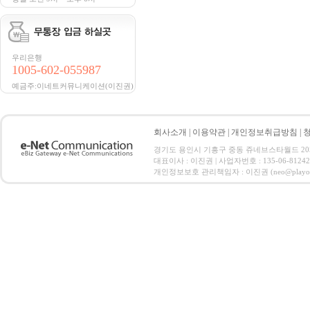
우리은행
1005-602-055987
예금주:이네트커뮤니케이션(이진권)
회사소개
|
이용약관
|
개인정보취급방침
|
경기도 용인시 기흥구 중동 쥬네브스타월드 205호 전화 :
대표이사 : 이진권 | 사업자번호 : 135-06-812
개인정보보호 관리책임자 : 이진권 (neo@playoz.com) 