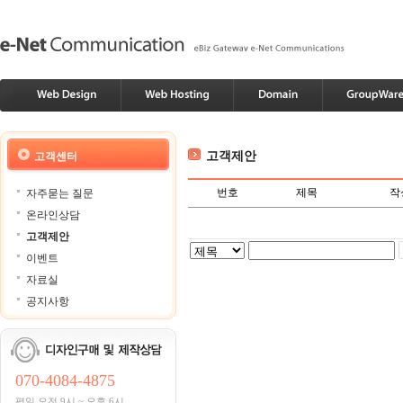
고객제안
고객센터
번호
제목
작
자주묻는 질문
온라인상담
고객제안
이벤트
자료실
공지사항
070-4084-4875
평일 오전 9시 ~ 오후 6시