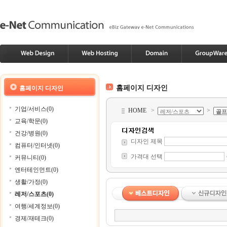
홈페이지 디자인
홈페이지 디자인
기업/서비스(0)
HOME
>
>
교육/학문(0)
건강/병원(0)
디자인 제목
컴퓨터/인터넷(0)
가격대 선택
커뮤니티(0)
엔터테인먼트(0)
생활/가정(0)
레저/스포츠(0)
여행/세계정보(0)
경제/재테크(0)