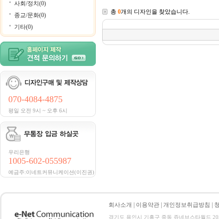
사회/정치(0)
총
0
개의 디자인을 찾았습니다.
종교/문화(0)
기타(0)
070-4084-4875
평일 오전 9시 ~ 오후 6시
우리은행
1005-602-055987
예금주:이네트커뮤니케이션(이진권)
회사소개
|
이용약관
|
개인정보취급방침
|
경기도 용인시 기흥구 중동 쥬네브스타월드 205호 전화 :