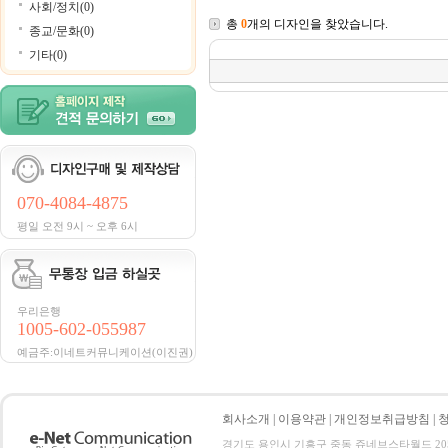
사회/정치(0)
총
0
개의 디자인을 찾았습니다.
종교/문화(0)
기타(0)
070-4084-4875
평일 오전 9시 ~ 오후 6시
우리은행
1005-602-055987
예금주:이네트커뮤니케이션(이진권)
회사소개
|
이용약관
|
개인정보취급방침
|
경기도 용인시 기흥구 중동 쥬네브스타월드 205호 전화 :