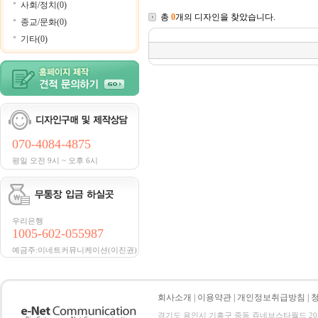
사회/정치(0)
총
0
개의 디자인을 찾았습니다.
종교/문화(0)
기타(0)
070-4084-4875
평일 오전 9시 ~ 오후 6시
우리은행
1005-602-055987
예금주:이네트커뮤니케이션(이진권)
회사소개
|
이용약관
|
개인정보취급방침
|
경기도 용인시 기흥구 중동 쥬네브스타월드 205호 전화 :