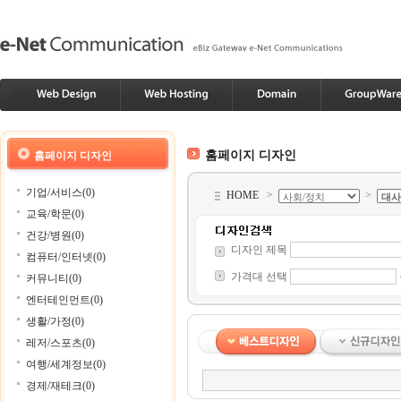
홈페이지 디자인
홈페이지 디자인
기업/서비스(0)
HOME
>
>
교육/학문(0)
건강/병원(0)
디자인 제목
컴퓨터/인터넷(0)
가격대 선택
커뮤니티(0)
엔터테인먼트(0)
생활/가정(0)
레저/스포츠(0)
여행/세계정보(0)
경제/재테크(0)