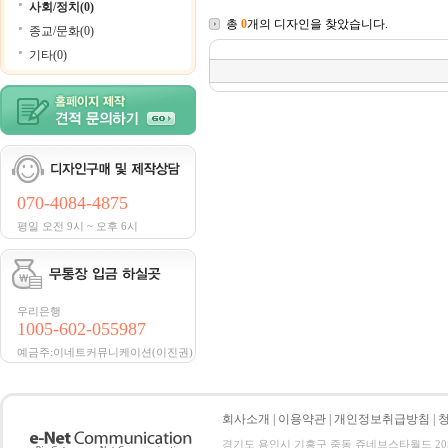
사회/정치(0)
총
0
개의 디자인을 찾았습니다.
종교/문화(0)
기타(0)
070-4084-4875
평일 오전 9시 ~ 오후 6시
우리은행
1005-602-055987
예금주:이네트커뮤니케이션(이진권)
회사소개
|
이용약관
|
개인정보취급방침
|
경기도 용인시 기흥구 중동 쥬네브스타월드 205호 전화 :