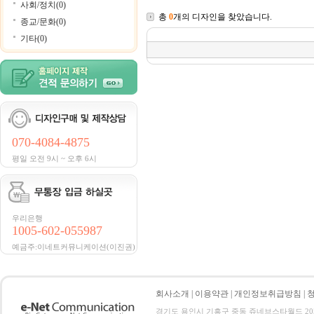
사회/정치(0)
총
0
개의 디자인을 찾았습니다.
종교/문화(0)
기타(0)
070-4084-4875
평일 오전 9시 ~ 오후 6시
우리은행
1005-602-055987
예금주:이네트커뮤니케이션(이진권)
회사소개
|
이용약관
|
개인정보취급방침
|
경기도 용인시 기흥구 중동 쥬네브스타월드 205호 전화 :