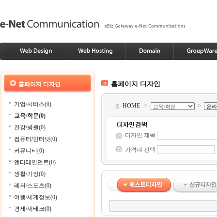
홈페이지 디자인
홈페이지 디자인
기업/서비스(0)
HOME
>
>
교육/학문(0)
건강/병원(0)
디자인 제목
컴퓨터/인터넷(0)
가격대 선택
커뮤니티(0)
엔터테인먼트(0)
생활/가정(0)
레저/스포츠(0)
여행/세계정보(0)
경제/재테크(0)