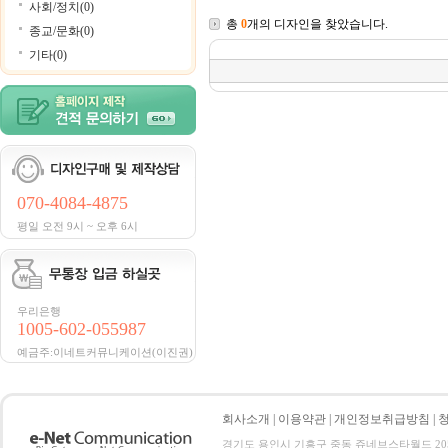
사회/정치(0)
총
0
개의 디자인을 찾았습니다.
종교/문화(0)
기타(0)
070-4084-4875
평일 오전 9시 ~ 오후 6시
우리은행
1005-602-055987
예금주:이네트커뮤니케이션(이진권)
회사소개
|
이용약관
|
개인정보취급방침
|
경기도 용인시 기흥구 중동 쥬네브스타월드 205호 전화 :