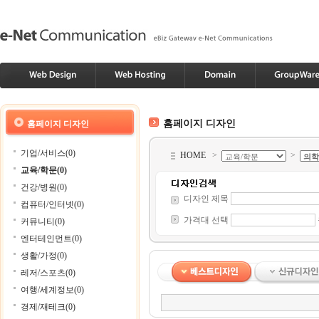
홈페이지 디자인
홈페이지 디자인
기업/서비스(0)
HOME
>
>
교육/학문(0)
건강/병원(0)
디자인 제목
컴퓨터/인터넷(0)
가격대 선택
커뮤니티(0)
엔터테인먼트(0)
생활/가정(0)
레저/스포츠(0)
여행/세계정보(0)
경제/재테크(0)