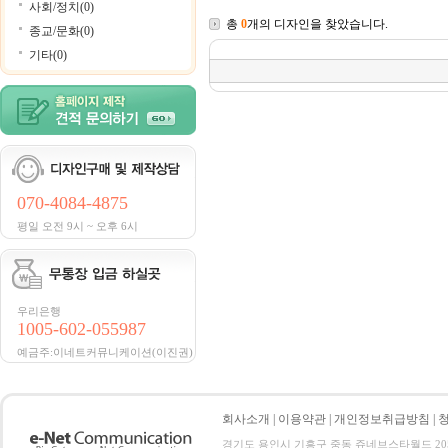
사회/정치(0)
총
0
개의 디자인을 찾았습니다.
종교/문화(0)
기타(0)
070-4084-4875
평일 오전 9시 ~ 오후 6시
우리은행
1005-602-055987
예금주:이네트커뮤니케이션(이진권)
회사소개
|
이용약관
|
개인정보취급방침
|
경기도 용인시 기흥구 중동 쥬네브스타월드 205호 전화 :