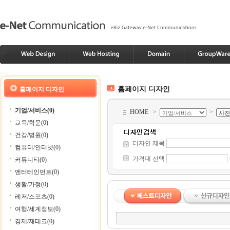
홈페이지 디자인
홈페이지 디자인
기업/서비스(0)
HOME
>
>
교육/학문(0)
건강/병원(0)
디자인 제목
컴퓨터/인터넷(0)
가격대 선택
커뮤니티(0)
엔터테인먼트(0)
생활/가정(0)
레저/스포츠(0)
여행/세계정보(0)
경제/재테크(0)