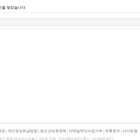
인을 찾았습니다.
약관
|
개인정보취급방침
|
청소년보호정책
|
이메일무단수집거부
|
제휴문의
|
사이트맵
중동 쥬네브스타월드 205호 전화 : 070-4084-4875 팩스 : 02-6008-4873