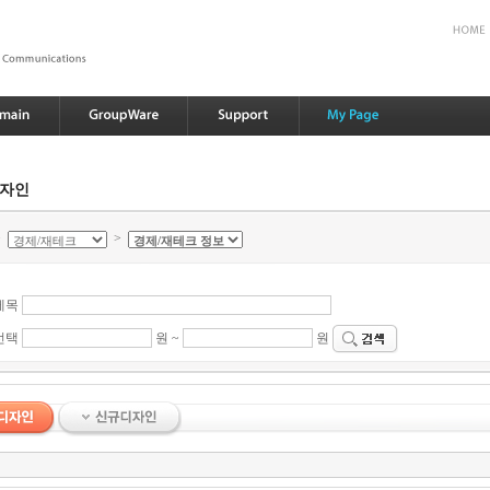
디자인
>
>
제목
선택
원 ~
원