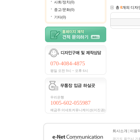
사회/정치(0)
총
0
개의 디자
종교/문화(0)
기타(0)
070-4084-4875
평일 오전 9시 ~ 오후 6시
우리은행
1005-602-055987
예금주:이네트커뮤니케이션(이진권)
회사소개
|
이용
경기도 용인시 기흥구 