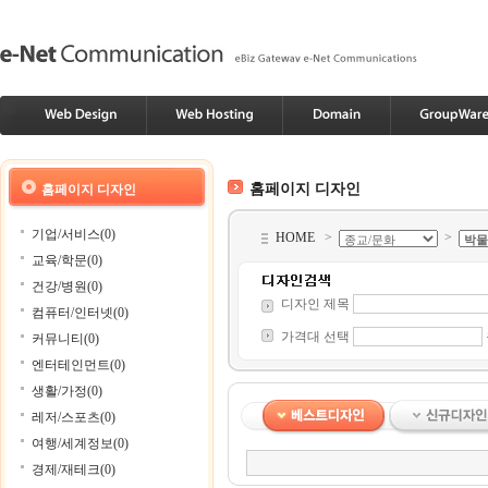
홈페이지 디자인
홈페이지 디자인
기업/서비스(0)
HOME
>
>
교육/학문(0)
건강/병원(0)
디자인 제목
컴퓨터/인터넷(0)
가격대 선택
커뮤니티(0)
엔터테인먼트(0)
생활/가정(0)
레저/스포츠(0)
여행/세계정보(0)
경제/재테크(0)