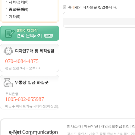
사회/정치(0)
총
0
개의 디자인을 찾았습니다.
종교/문화(0)
기타(0)
070-4084-4875
평일 오전 9시 ~ 오후 6시
우리은행
1005-602-055987
예금주:이네트커뮤니케이션(이진권)
회사소개
|
이용약관
|
개인정보취급방침
|
경기도 용인시 기흥구 중동 쥬네브스타월드 205호 전화 :