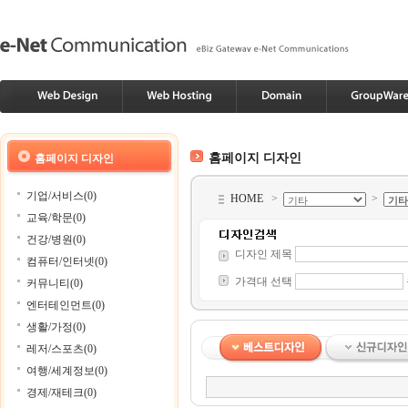
홈페이지 디자인
홈페이지 디자인
기업/서비스(0)
HOME
>
>
교육/학문(0)
건강/병원(0)
디자인 제목
컴퓨터/인터넷(0)
가격대 선택
커뮤니티(0)
엔터테인먼트(0)
생활/가정(0)
레저/스포츠(0)
여행/세계정보(0)
경제/재테크(0)