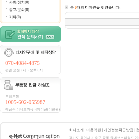
사회/정치(0)
총
0
개의 디자인을 찾았습니다.
종교/문화(0)
기타(0)
070-4084-4875
평일 오전 9시 ~ 오후 6시
우리은행
1005-602-055987
예금주:이네트커뮤니케이션(이진권)
회사소개
|
이용약관
|
개인정보취급방침
|
경기도 용인시 기흥구 중동 쥬네브스타월드 205호 전화 :