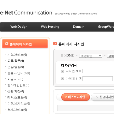
홈페이지 디자인
홈페이지 디자인
기업/서비스(0)
HOME
>
>
교육/학문(0)
건강/병원(0)
디자인 제목
컴퓨터/인터넷(0)
가격대 선택
커뮤니티(0)
엔터테인먼트(0)
생활/가정(0)
레저/스포츠(0)
여행/세계정보(0)
경제/재테크(0)