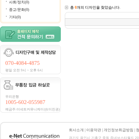
사회/정치(0)
총
0
개의 디자인을 찾았습니다.
종교/문화(0)
기타(0)
070-4084-4875
평일 오전 9시 ~ 오후 6시
우리은행
1005-602-055987
예금주:이네트커뮤니케이션(이진권)
회사소개
|
이용약관
|
개인정보취급방침
|
경기도 용인시 기흥구 중동 쥬네브스타월드 205호 전화 :