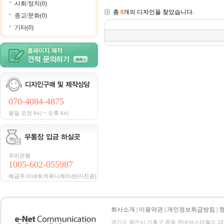
사회/정치(0)
총
0
개의 디자인을 찾았습니다.
종교/문화(0)
기타(0)
070-4084-4875
평일 오전 9시 ~ 오후 6시
우리은행
1005-602-055987
예금주:이네트커뮤니케이션(이진권)
회사소개
|
이용약관
|
개인정보취급방침
|
경기도 용인시 기흥구 중동 쥬네브스타월드 205호 전화 :