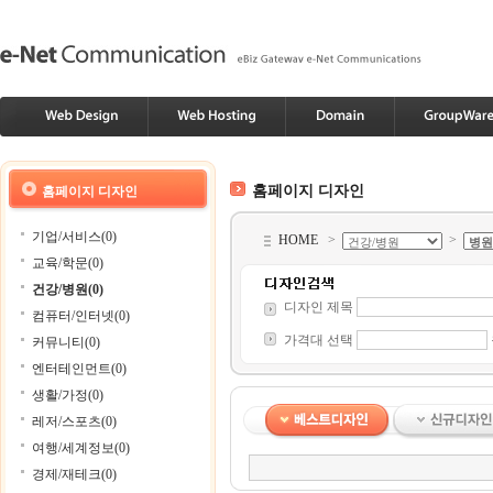
홈페이지 디자인
홈페이지 디자인
기업/서비스(0)
HOME
>
>
교육/학문(0)
건강/병원(0)
디자인 제목
컴퓨터/인터넷(0)
가격대 선택
커뮤니티(0)
엔터테인먼트(0)
생활/가정(0)
레저/스포츠(0)
여행/세계정보(0)
경제/재테크(0)