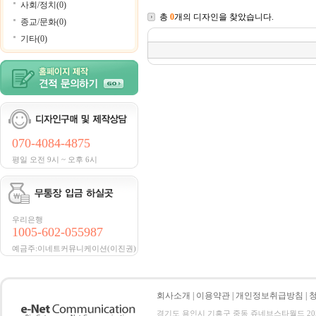
사회/정치(0)
총
0
개의 디자인을 찾았습니다.
종교/문화(0)
기타(0)
070-4084-4875
평일 오전 9시 ~ 오후 6시
우리은행
1005-602-055987
예금주:이네트커뮤니케이션(이진권)
회사소개
|
이용약관
|
개인정보취급방침
|
경기도 용인시 기흥구 중동 쥬네브스타월드 205호 전화 :