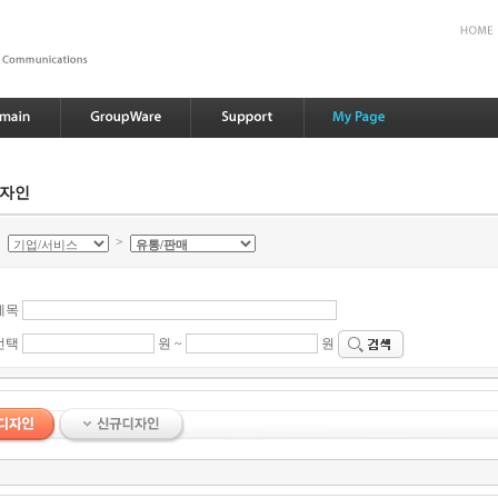
디자인
>
>
제목
선택
원 ~
원