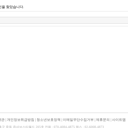
인을 찾았습니다.
약관
|
개인정보취급방침
|
청소년보호정책
|
이메일무단수집거부
|
제휴문의
|
사이트맵
중동 쥬네브스타월드 205호 전화 : 070-4084-4875 팩스 : 02-6008-4873