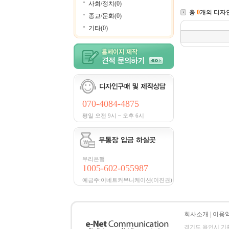
사회/정치(0)
총
0
개의 디자
종교/문화(0)
기타(0)
070-4084-4875
평일 오전 9시 ~ 오후 6시
우리은행
1005-602-055987
예금주:이네트커뮤니케이션(이진권)
회사소개
|
이용
경기도 용인시 기흥구 