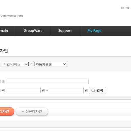
디자인
>
>
제목
선택
원 ~
원