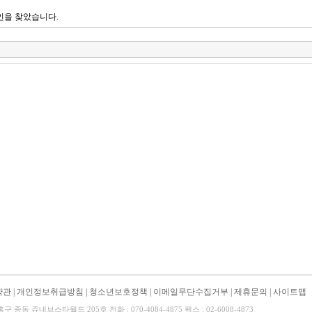
인을 찾았습니다.
약관
|
개인정보취급방침
|
청소년보호정책
|
이메일무단수집거부
|
제휴문의
|
사이트맵
중동 쥬네브스타월드 205호 전화 : 070-4084-4875 팩스 : 02-6008-4873