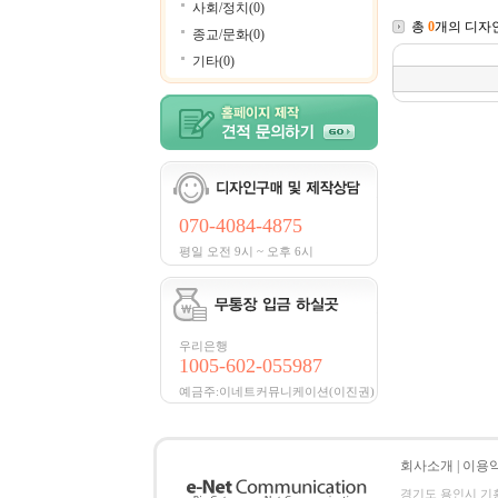
사회/정치(0)
총
0
개의 디자
종교/문화(0)
기타(0)
070-4084-4875
평일 오전 9시 ~ 오후 6시
우리은행
1005-602-055987
예금주:이네트커뮤니케이션(이진권)
회사소개
|
이용
경기도 용인시 기흥구 