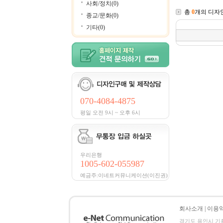
사회/정치(0)
총
0
개의 디자
종교/문화(0)
기타(0)
070-4084-4875
평일 오전 9시 ~ 오후 6시
우리은행
1005-602-055987
예금주:이네트커뮤니케이션(이진권)
회사소개
|
이용
경기도 용인시 기흥구 