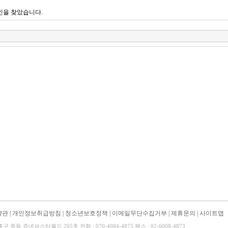
인을 찾았습니다.
약관
|
개인정보취급방침
|
청소년보호정책
|
이메일무단수집거부
|
제휴문의
|
사이트맵
중동 쥬네브스타월드 205호 전화 : 070-4084-4875 팩스 : 02-6008-4873