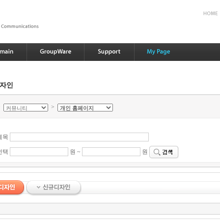
디자인
>
>
제목
선택
원 ~
원