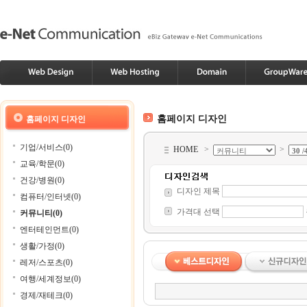
홈페이지 디자인
홈페이지 디자인
기업/서비스(0)
HOME
>
>
교육/학문(0)
건강/병원(0)
디자인 제목
컴퓨터/인터넷(0)
가격대 선택
커뮤니티(0)
엔터테인먼트(0)
생활/가정(0)
레저/스포츠(0)
여행/세계정보(0)
경제/재테크(0)