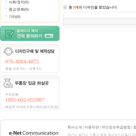
사회/정치(0)
총
0
개의 디자인을 찾았습니다.
종교/문화(0)
기타(0)
070-4084-4875
평일 오전 9시 ~ 오후 6시
우리은행
1005-602-055987
예금주:이네트커뮤니케이션(이진권)
회사소개
|
이용약관
|
개인정보취급방침
|
경기도 용인시 기흥구 중동 쥬네브스타월드 205호 전화 :