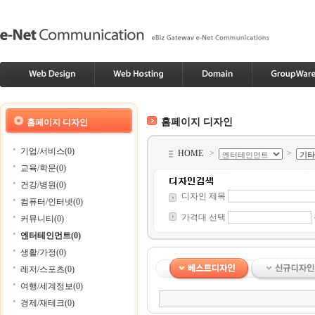
홈페이지 디자인
홈페이지 디자인
기업/서비스(0)
HOME
>
>
교육/학문(0)
건강/병원(0)
디자인 제목
컴퓨터/인터넷(0)
가격대 선택
커뮤니티(0)
엔터테인먼트(0)
생활/가정(0)
레저/스포츠(0)
여행/세계정보(0)
경제/재테크(0)