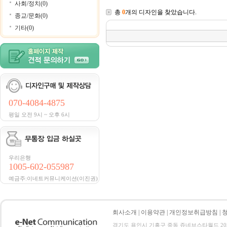
사회/정치(0)
총
0
개의 디자인을 찾았습니다.
종교/문화(0)
기타(0)
070-4084-4875
평일 오전 9시 ~ 오후 6시
우리은행
1005-602-055987
예금주:이네트커뮤니케이션(이진권)
회사소개
|
이용약관
|
개인정보취급방침
|
경기도 용인시 기흥구 중동 쥬네브스타월드 205호 전화 :