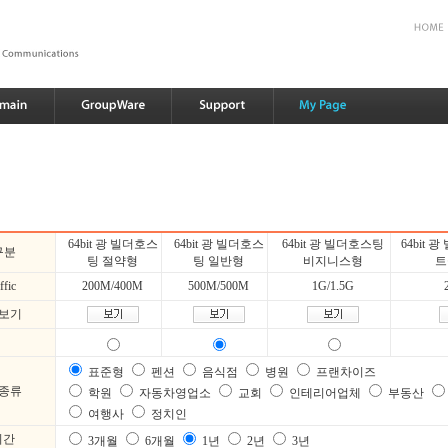
64bit 광 빌더호스
64bit 광 빌더호스
64bit 광 빌더호스팅
64bit
구분
팅 절약형
팅 일반형
비지니스형
트
fic
200M/400M
500M/500M
1G/1.5G
세보기
표준형
펜션
음식점
병원
프랜차이즈
 종류
학원
자동차영업소
교회
인테리어업체
부동산
여행사
정치인
기간
3개월
6개월
1년
2년
3년