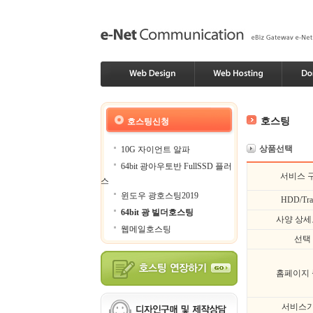
호스팅
호스팅신청
상품선택
10G 자이언트 알파
64bit 광아우토반 FullSSD 플러
서비스 
스
윈도우 광호스팅2019
HDD/Traf
64bit 광 빌더호스팅
사양 상
웹메일호스팅
선택
홈페이지
서비스