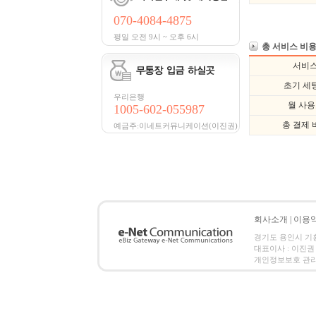
070-4084-4875
평일 오전 9시 ~ 오후 6시
총 서비스 비용
서비
초기 세
우리은행
월 사
1005-602-055987
총 결제 
예금주:이네트커뮤니케이션(이진권)
회사소개
|
이용
경기도 용인시 기흥구 
대표이사 : 이진권 |
개인정보보호 관리책임자 :