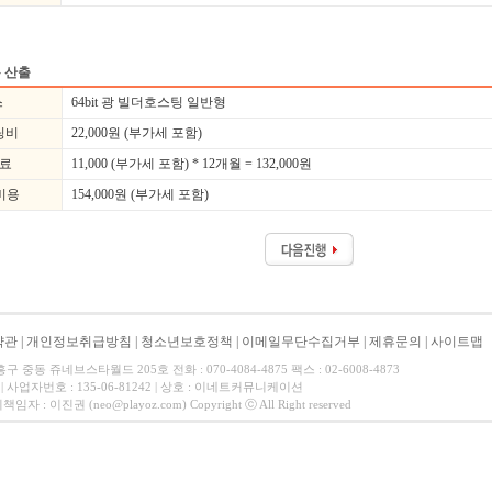
 산출
스
64bit 광 빌더호스팅 일반형
팅비
22,000
원 (부가세 포함)
용료
11,000 (부가세 포함) * 12개월 = 132,000원
비용
154,000
원 (부가세 포함)
약관
|
개인정보취급방침
|
청소년보호정책
|
이메일무단수집거부
|
제휴문의
|
사이트맵
중동 쥬네브스타월드 205호 전화 : 070-4084-4875 팩스 : 02-6008-4873
 사업자번호 : 135-06-81242 | 상호 : 이네트커뮤니케이션
 이진권 (neo@playoz.com) Copyright ⓒ All Right reserved