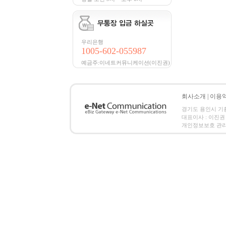
우리은행
1005-602-055987
예금주:이네트커뮤니케이션(이진권)
회사소개
|
이용
경기도 용인시 기흥구 
대표이사 : 이진권 |
개인정보보호 관리책임자 :