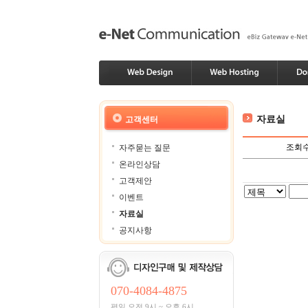
자료실
고객센터
조회
자주묻는 질문
온라인상담
고객제안
이벤트
자료실
공지사항
070-4084-4875
평일 오전 9시 ~ 오후 6시