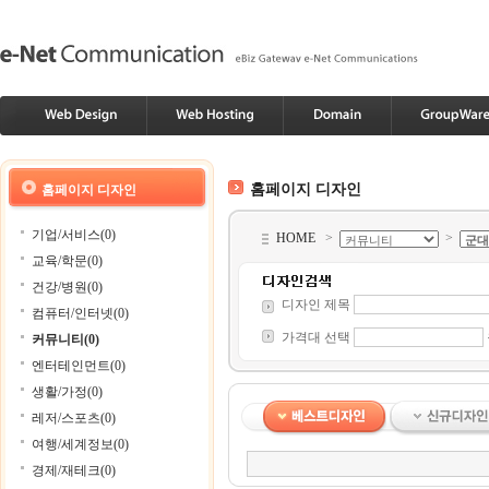
홈페이지 디자인
홈페이지 디자인
기업/서비스(0)
HOME
>
>
교육/학문(0)
건강/병원(0)
디자인 제목
컴퓨터/인터넷(0)
가격대 선택
커뮤니티(0)
엔터테인먼트(0)
생활/가정(0)
레저/스포츠(0)
여행/세계정보(0)
경제/재테크(0)