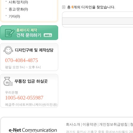
사회/정치(0)
총
0
개의 디자인을 찾았습니다.
종교/문화(0)
기타(0)
070-4084-4875
평일 오전 9시 ~ 오후 6시
우리은행
1005-602-055987
예금주:이네트커뮤니케이션(이진권)
회사소개
|
이용약관
|
개인정보취급방침
|
경기도 용인시 기흥구 중동 쥬네브스타월드 205호 전화 :