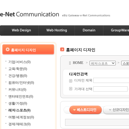
홈페이지 디자인
홈페이지 디자인
기업/서비스(0)
HOME
>
>
교육/학문(0)
건강/병원(0)
디자인 제목
컴퓨터/인터넷(0)
가격대 선택
커뮤니티(0)
엔터테인먼트(0)
생활/가정(0)
레저/스포츠(0)
여행/세계정보(0)
경제/재테크(0)