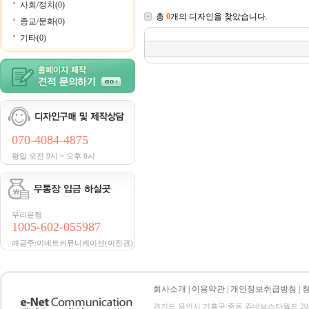
사회/정치(0)
총
0
개의 디자인을 찾았습니다.
종교/문화(0)
기타(0)
070-4084-4875
평일 오전 9시 ~ 오후 6시
우리은행
1005-602-055987
예금주:이네트커뮤니케이션(이진권)
회사소개
|
이용약관
|
개인정보취급방침
|
경기도 용인시 기흥구 중동 쥬네브스타월드 205호 전화 :