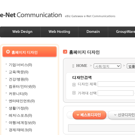
홈페이지 디자인
홈페이지 디자인
기업/서비스(0)
HOME
>
>
교육/학문(0)
건강/병원(0)
디자인 제목
컴퓨터/인터넷(0)
가격대 선택
커뮤니티(0)
엔터테인먼트(0)
생활/가정(0)
레저/스포츠(0)
여행/세계정보(0)
경제/재테크(0)