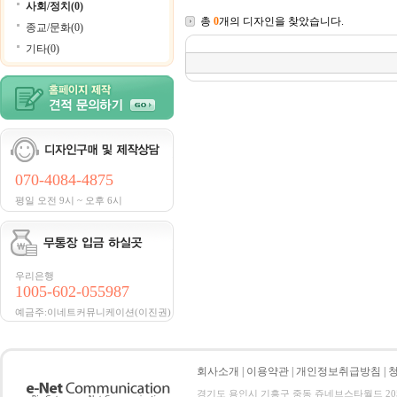
사회/정치(0)
총
0
개의 디자인을 찾았습니다.
종교/문화(0)
기타(0)
070-4084-4875
평일 오전 9시 ~ 오후 6시
우리은행
1005-602-055987
예금주:이네트커뮤니케이션(이진권)
회사소개
|
이용약관
|
개인정보취급방침
|
경기도 용인시 기흥구 중동 쥬네브스타월드 205호 전화 :