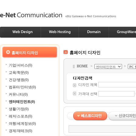
홈페이지 디자인
홈페이지 디자인
기업/서비스(0)
HOME
>
>
교육/학문(0)
건강/병원(0)
디자인 제목
컴퓨터/인터넷(0)
가격대 선택
커뮤니티(0)
엔터테인먼트(0)
생활/가정(0)
레저/스포츠(0)
여행/세계정보(0)
경제/재테크(0)