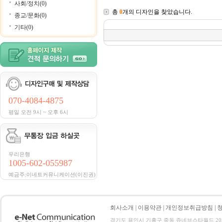
사회/정치(0)
총
0
개의 디자인을 찾았습니다.
종교/문화(0)
기타(0)
070-4084-4875
평일 오전 9시 ~ 오후 6시
우리은행
1005-602-055987
예금주:이네트커뮤니케이션(이진권)
회사소개
|
이용약관
|
개인정보취급방침
|
경기도 용인시 기흥구 중동 쥬네브스타월드 205호 전화 :