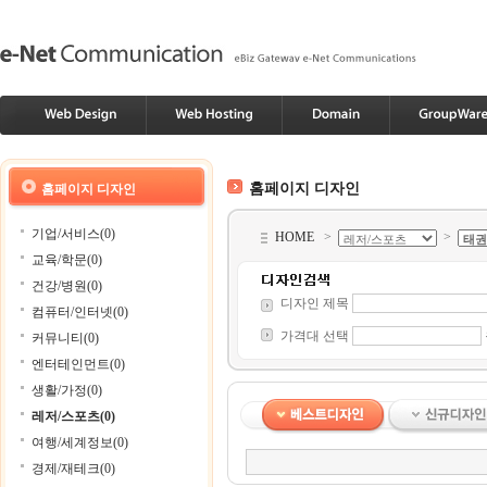
홈페이지 디자인
홈페이지 디자인
기업/서비스(0)
HOME
>
>
교육/학문(0)
건강/병원(0)
디자인 제목
컴퓨터/인터넷(0)
가격대 선택
커뮤니티(0)
엔터테인먼트(0)
생활/가정(0)
레저/스포츠(0)
여행/세계정보(0)
경제/재테크(0)