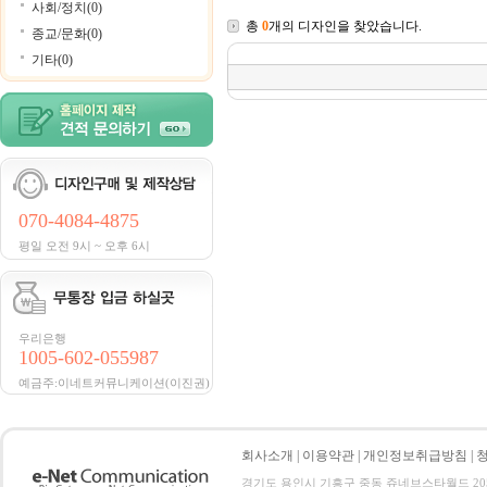
사회/정치(0)
총
0
개의 디자인을 찾았습니다.
종교/문화(0)
기타(0)
070-4084-4875
평일 오전 9시 ~ 오후 6시
우리은행
1005-602-055987
예금주:이네트커뮤니케이션(이진권)
회사소개
|
이용약관
|
개인정보취급방침
|
경기도 용인시 기흥구 중동 쥬네브스타월드 205호 전화 :