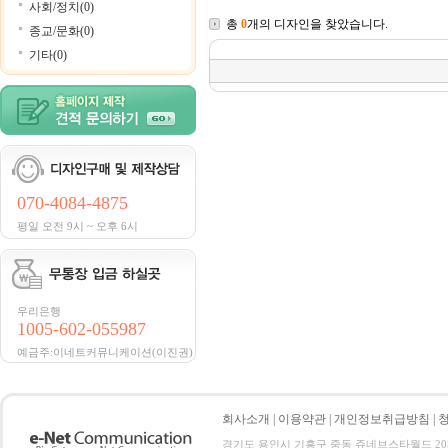
사회/정치(0)
총
0
개의 디자인을 찾았습니다.
종교/문화(0)
기타(0)
070-4084-4875
평일 오전 9시 ~ 오후 6시
우리은행
1005-602-055987
예금주:이네트커뮤니케이션(이진권)
회사소개
|
이용약관
|
개인정보취급방침
|
경기도 용인시 기흥구 중동 쥬네브스타월드 205호 전화 :