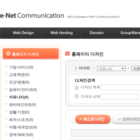
홈페이지 디자인
홈페이지 디자인
기업/서비스(0)
HOME
>
>
교육/학문(0)
건강/병원(0)
디자인 제목
컴퓨터/인터넷(0)
가격대 선택
커뮤니티(0)
엔터테인먼트(0)
생활/가정(0)
레저/스포츠(0)
여행/세계정보(0)
경제/재테크(0)